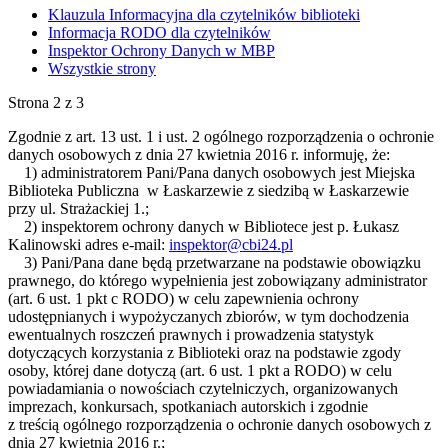
Klauzula Informacyjna dla czytelników biblioteki
Informacja RODO dla czytelników
Inspektor Ochrony Danych w MBP
Wszystkie strony
Strona 2 z 3
Zgodnie z art. 13 ust. 1 i ust. 2 ogólnego rozporządzenia o ochronie
danych osobowych z dnia 27 kwietnia 2016 r. informuję, że:
1) administratorem Pani/Pana danych osobowych jest Miejska
Biblioteka Publiczna w Łaskarzewie z siedzibą w Łaskarzewie
przy ul. Strażackiej 1.;
2) inspektorem ochrony danych w Bibliotece jest p. Łukasz
Kalinowski adres e-mail:
inspektor@cbi24.pl
3) Pani/Pana dane będą przetwarzane na podstawie obowiązku
prawnego, do którego wypełnienia jest zobowiązany administrator
(art. 6 ust. 1 pkt c RODO) w celu zapewnienia ochrony
udostępnianych i wypożyczanych zbiorów, w tym dochodzenia
ewentualnych roszczeń prawnych i prowadzenia statystyk
dotyczących korzystania z Biblioteki oraz na podstawie zgody
osoby, której dane dotyczą (art. 6 ust. 1 pkt a RODO) w celu
powiadamiania o nowościach czytelniczych, organizowanych
imprezach, konkursach, spotkaniach autorskich i zgodnie
z treścią ogólnego rozporządzenia o ochronie danych osobowych z
dnia 27 kwietnia 2016 r.;