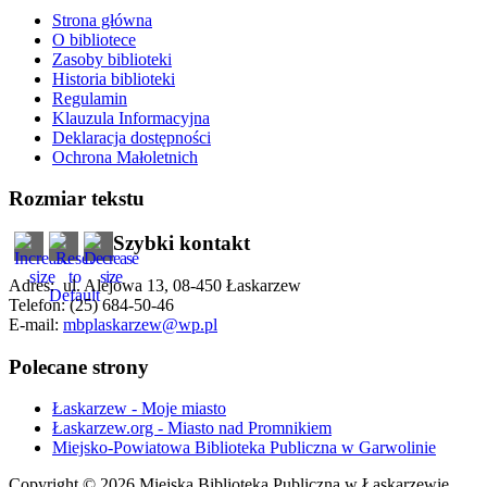
Strona główna
O bibliotece
Zasoby biblioteki
Historia biblioteki
Regulamin
Klauzula Informacyjna
Deklaracja dostępności
Ochrona Małoletnich
Rozmiar tekstu
Szybki kontakt
Adres: ul. Alejowa 13, 08-450 Łaskarzew
Telefon: (25) 684-50-46
E-mail:
mbplaskarzew@wp.pl
Polecane strony
Łaskarzew - Moje miasto
Łaskarzew.org - Miasto nad Promnikiem
Miejsko-Powiatowa Biblioteka Publiczna w Garwolinie
Copyright © 2026 Miejska Biblioteka Publiczna w Łaskarzewie.