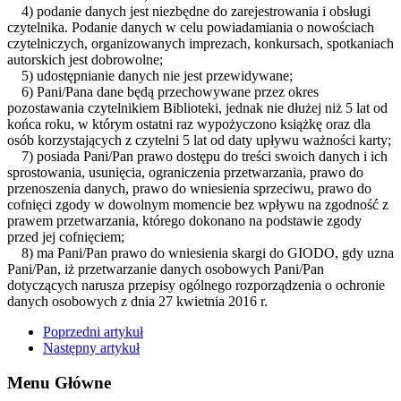
4) podanie danych jest niezbędne do zarejestrowania i obsługi
czytelnika. Podanie danych w celu powiadamiania o nowościach
czytelniczych, organizowanych imprezach, konkursach, spotkaniach
autorskich jest dobrowolne;
5) udostępnianie danych nie jest przewidywane;
6) Pani/Pana dane będą przechowywane przez okres
pozostawania czytelnikiem Biblioteki, jednak nie dłużej niż 5 lat od
końca roku, w którym ostatni raz wypożyczono książkę oraz dla
osób korzystających z czytelni 5 lat od daty upływu ważności karty;
7) posiada Pani/Pan prawo dostępu do treści swoich danych i ich
sprostowania, usunięcia, ograniczenia przetwarzania, prawo do
przenoszenia danych, prawo do wniesienia sprzeciwu, prawo do
cofnięci zgody w dowolnym momencie bez wpływu na zgodność z
prawem przetwarzania, którego dokonano na podstawie zgody
przed jej cofnięciem;
8) ma Pani/Pan prawo do wniesienia skargi do GIODO, gdy uzna
Pani/Pan, iż przetwarzanie danych osobowych Pani/Pan
dotyczących narusza przepisy ogólnego rozporządzenia o ochronie
danych osobowych z dnia 27 kwietnia 2016 r.
Poprzedni artykuł
Następny artykuł
Menu Główne