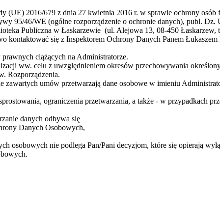
ady (UE) 2016/679 z dnia 27 kwietnia 2016 r. w sprawie ochrony osó
wy 95/46/WE (ogólne rozporządzenie o ochronie danych), publ. Dz. Ur
oteka Publiczna w Łaskarzewie (ul. Alejowa 13, 08-450 Łaskarzew, t
o kontaktować się z Inspektorem Ochrony Danych Panem Łukaszem 
prawnych ciążących na Administratorze.
izacji ww. celu z uwzględnieniem okresów przechowywania określony
ww. Rozporządzenia.
e zawartych umów przetwarzają dane osobowe w imieniu Administrato
 sprostowania, ograniczenia przetwarzania, a także - w przypadkach 
arzanie danych odbywa się
Ochrony Danych Osobowych,
ych osobowych nie podlega Pan/Pani decyzjom, które się opierają wył
sobowych.