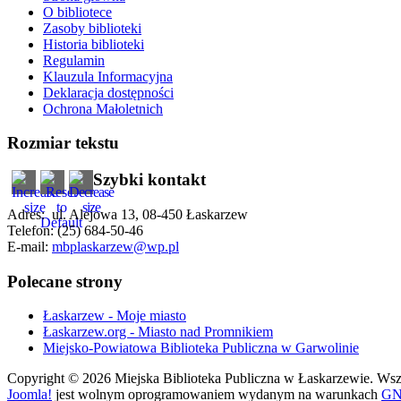
O bibliotece
Zasoby biblioteki
Historia biblioteki
Regulamin
Klauzula Informacyjna
Deklaracja dostępności
Ochrona Małoletnich
Rozmiar tekstu
Szybki kontakt
Adres: ul. Alejowa 13, 08-450 Łaskarzew
Telefon: (25) 684-50-46
E-mail:
mbplaskarzew@wp.pl
Polecane strony
Łaskarzew - Moje miasto
Łaskarzew.org - Miasto nad Promnikiem
Miejsko-Powiatowa Biblioteka Publiczna w Garwolinie
Copyright © 2026 Miejska Biblioteka Publiczna w Łaskarzewie. Wsze
Joomla!
jest wolnym oprogramowaniem wydanym na warunkach
GNU