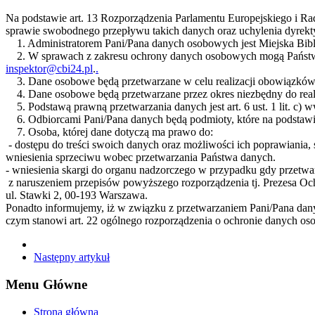
Na podstawie art. 13 Rozporządzenia Parlamentu Europejskiego i R
sprawie swobodnego przepływu takich danych oraz uchylenia dyrekty
1. Administratorem Pani/Pana danych osobowych jest Miejska Bibli
2. W sprawach z zakresu ochrony danych osobowych mogą Państw
inspektor@cbi24.pl
.
.
3. Dane osobowe będą przetwarzane w celu realizacji obowiązków 
4. Dane osobowe będą przetwarzane przez okres niezbędny do real
5. Podstawą prawną przetwarzania danych jest art. 6 ust. 1 lit. c) 
6. Odbiorcami Pani/Pana danych będą podmioty, które na podstawi
7. Osoba, której dane dotyczą ma prawo do:
- dostępu do treści swoich danych oraz możliwości ich poprawiania,
wniesienia sprzeciwu wobec przetwarzania Państwa danych.
- wniesienia skargi do organu nadzorczego w przypadku gdy przetw
z naruszeniem przepisów powyższego rozporządzenia tj. Prezesa 
ul. Stawki 2, 00-193 Warszawa.
Ponadto informujemy, iż w związku z przetwarzaniem Pani/Pana dan
czym stanowi art. 22 ogólnego rozporządzenia o ochronie danych o
Następny artykuł
Menu Główne
Strona główna