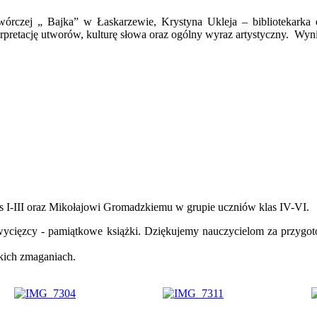
rczej „ Bajka” w Łaskarzewie, Krystyna Ukleja – bibliotekarka
rpretację utworów, kulturę słowa oraz ogólny wyraz artystyczny. Wyni
as I-III oraz Mikołajowi Gromadzkiemu w grupie uczniów klas IV-VI.
wycięzcy - pamiątkowe książki. Dziękujemy nauczycielom za przygot
kich zmaganiach.