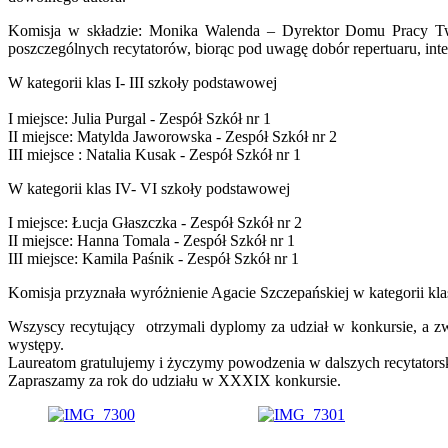
Komisja w składzie: Monika Walenda – Dyrektor Domu Pracy Twó
poszczególnych recytatorów, biorąc pod uwagę dobór repertuaru, inte
W kategorii klas I- III szkoły podstawowej
I miejsce: Julia Purgal - Zespół Szkół nr 1
II miejsce: Matylda Jaworowska - Zespół Szkół nr 2
III miejsce : Natalia Kusak - Zespół Szkół nr 1
W kategorii klas IV- VI szkoły podstawowej
I miejsce: Łucja Głaszczka - Zespół Szkół nr 2
II miejsce: Hanna Tomala - Zespół Szkół nr 1
III miejsce: Kamila Paśnik - Zespół Szkół nr 1
Komisja przyznała wyróżnienie Agacie Szczepańskiej w kategorii kl
Wszyscy recytujący otrzymali dyplomy za udział w konkursie, a z
występy.
Laureatom gratulujemy i życzymy powodzenia w dalszych recytators
Zapraszamy za rok do udziału w XXXIX konkursie.