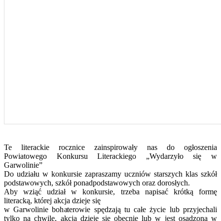
Te literackie rocznice zainspirowały nas do ogłoszenia
Powiatowego Konkursu Literackiego „Wydarzyło się w
Garwolinie”
Do udziału w konkursie zapraszamy uczniów starszych klas szkół
podstawowych, szkół ponadpodstawowych oraz dorosłych.
Aby wziąć udział w konkursie, trzeba napisać krótką formę
literacką, której akcja dzieje się
w Garwolinie bohaterowie spędzają tu całe życie lub przyjechali
tylko na chwilę, akcja dzieje się obecnie lub w jest osadzona w