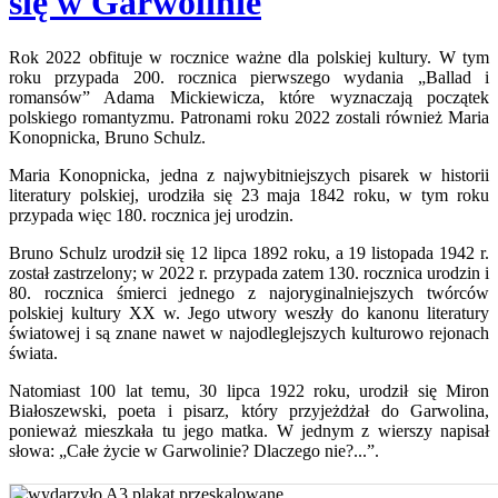
się w Garwolinie
Rok 2022 obfituje w rocznice ważne dla polskiej kultury. W tym
roku przypada 200. rocznica pierwszego wydania „Ballad i
romansów” Adama Mickiewicza, które wyznaczają początek
polskiego romantyzmu. Patronami roku 2022 zostali również Maria
Konopnicka, Bruno Schulz.
Maria Konopnicka, jedna z najwybitniejszych pisarek w historii
literatury polskiej, urodziła się 23 maja 1842 roku, w tym roku
przypada więc 180. rocznica jej urodzin.
Bruno Schulz urodził się 12 lipca 1892 roku, a 19 listopada 1942 r.
został zastrzelony; w 2022 r. przypada zatem 130. rocznica urodzin i
80. rocznica śmierci jednego z najoryginalniejszych twórców
polskiej kultury XX w. Jego utwory weszły do kanonu literatury
światowej i są znane nawet w najodleglejszych kulturowo rejonach
świata.
Natomiast 100 lat temu, 30 lipca 1922 roku, urodził się Miron
Białoszewski, poeta i pisarz, który przyjeżdżał do Garwolina,
ponieważ mieszkała tu jego matka. W jednym z wierszy napisał
słowa: „Całe życie w Garwolinie? Dlaczego nie?...”.