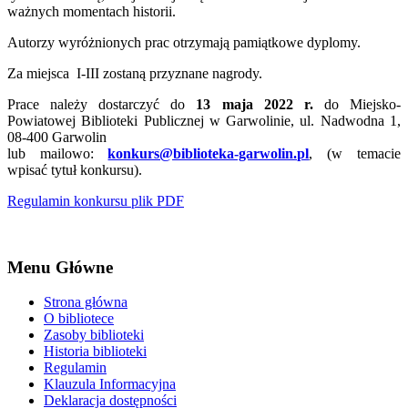
ważnych momentach historii.
Autorzy wyróżnionych prac otrzymają pamiątkowe dyplomy.
Za miejsca I-III zostaną przyznane nagrody.
Prace należy dostarczyć do
13 maja 2022 r.
do Miejsko-
Powiatowej Biblioteki Publicznej w Garwolinie, ul. Nadwodna 1,
08-400 Garwolin
lub mailowo:
konkurs@biblioteka-garwolin.pl
, (w temacie
wpisać tytuł konkursu).
Regulamin konkursu plik PDF
Menu Główne
Strona główna
O bibliotece
Zasoby biblioteki
Historia biblioteki
Regulamin
Klauzula Informacyjna
Deklaracja dostępności