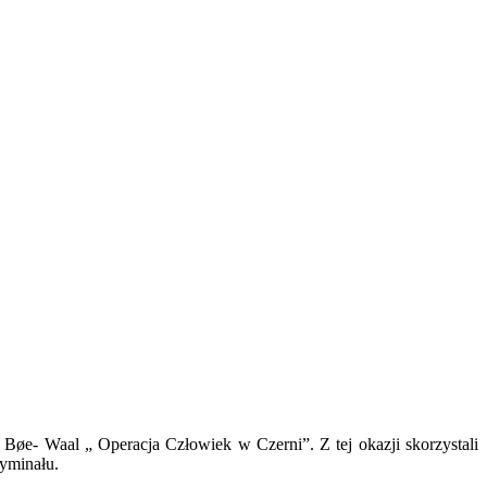
 Bøe- Waal „ Operacja Człowiek w Czerni”. Z tej okazji skorzystali
ryminału.