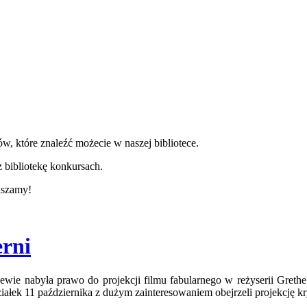
w, które znaleźć możecie w naszej bibliotece.
 bibliotekę konkursach.
aszamy!
erni
wie nabyła prawo do projekcji filmu fabularnego w reżyserii Grethe
ałek 11 października z dużym zainteresowaniem obejrzeli projekcję k