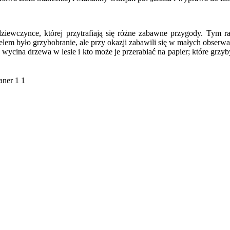
 dziewczynce, której przytrafiają się różne zabawne przygody. Tym 
m było grzybobranie, ale przy okazji zabawili się w małych obserwator
 wycina drzewa w lesie i kto może je przerabiać na papier; które grzyby 