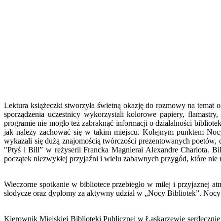
Lektura książeczki stworzyła świetną okazję do rozmowy na temat 
sporządzenia uczestnicy wykorzystali kolorowe papiery, flamastry
programie nie mogło też zabraknąć informacji o działalności biblioteki 
jak należy zachować się w takim miejscu. Kolejnym punktem Nocy 
wykazali się dużą znajomością twórczości prezentowanych poetów, ch
"Ptyś i Bill” w reżyserii Francka Magnierai Alexandre Charlota. B
początek niezwykłej przyjaźni i wielu zabawnych przygód, które nie r
Wieczorne spotkanie w bibliotece przebiegło w miłej i przyjaznej a
słodycze oraz dyplomy za aktywny udział w „Nocy Bibliotek”. Nocy t
Kierownik Miejskiej Biblioteki Publicznej w Łaskarzewie serdeczni