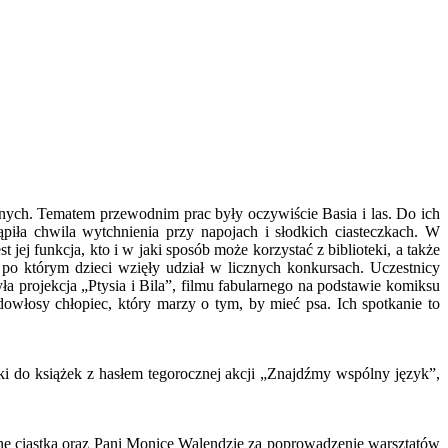
nych. Tematem przewodnim prac były oczywiście Basia i las. Do ich
ąpiła chwila wytchnienia przy napojach i słodkich ciasteczkach. W
st jej funkcja, kto i w jaki sposób może korzystać z biblioteki, a także
po którym dzieci wzięły udział w licznych konkursach. Uczestnicy
a projekcja „Ptysia i Bila”, filmu fabularnego na podstawie komiksu
dowłosy chłopiec, który marzy o tym, by mieć psa. Ich spotkanie to
dki do książek z hasłem tegorocznej akcji „Znajdźmy wspólny język”,
zne ciastka oraz Pani Monice Walendzie za poprowadzenie warsztatów