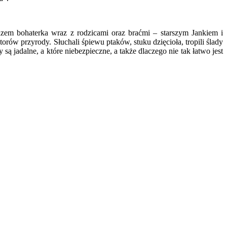
razem bohaterka wraz z rodzicami oraz braćmi – starszym Jankiem i
ów przyrody. Słuchali śpiewu ptaków, stuku dzięcioła, tropili ślady
są jadalne, a które niebezpieczne, a także dlaczego nie tak łatwo jest