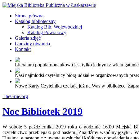
Strona główna
Katalog biblioteczny
Katalog Bib. Wojewódzkiej
Katalog Powiatowy
Galeria zdjęć
Godziny otwarcia
Kontakt
Literatura popularnonaukowa jest tylko jednym z wielu gatunkó
Nasi najmłodsi czytelnicy biorą udział w organizowanych przez
Nowe Karty Czytelnika czekają już na Was w bibliotece. Zapr
TheGrue.org
Noc Bibliotek 2019
W sobotę 5 października 2019 roku o godzinie 16.00 Miejska Bi
czytelnictwo przebiegało pod hasłem „Znajdźmy wspólny język”. W s
Tuwima, a następnie z uwagą wysłuchali krótkiego opowiadania autors