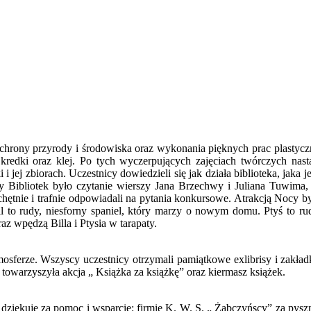
ochrony przyrody i środowiska oraz wykonania pięknych prac plastycz
, kredki oraz klej. Po tych wyczerpujących zajęciach twórczych nast
i jej zbiorach. Uczestnicy dowiedzieli się jak działa biblioteka, jaka je
Bibliotek było czytanie wierszy Jana Brzechwy i Juliana Tuwima, 
ętnie i trafnie odpowiadali na pytania konkursowe. Atrakcją Nocy był
ill to rudy, niesforny spaniel, który marzy o nowym domu. Ptyś to ru
az wpędzą Billa i Ptysia w tarapaty.
tmosferze. Wszyscy uczestnicy otrzymali pamiątkowe exlibrisy i zakła
owarzyszyła akcja „ Książka za książkę” oraz kiermasz książek.
e dziękuje za pomoc i wsparcie: firmie K. W. S. „ Żabczyńscy” za pys