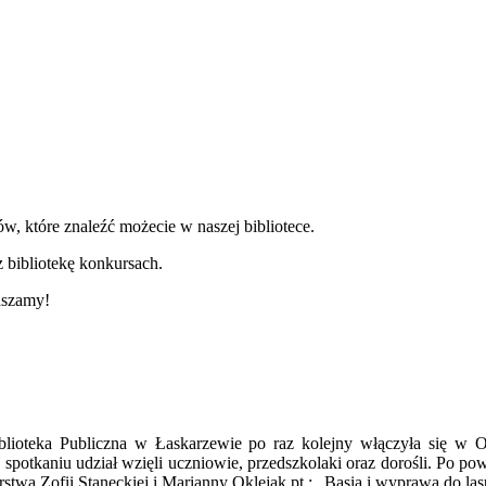
w, które znaleźć możecie w naszej bibliotece.
 bibliotekę konkursach.
aszamy!
blioteka Publiczna w Łaskarzewie po raz kolejny włączyła się w O
potkaniu udział wzięli uczniowie, przedszkolaki oraz dorośli. Po pow
twa Zofii Staneckiej i Marianny Oklejak pt.: „Basia i wyprawa do las