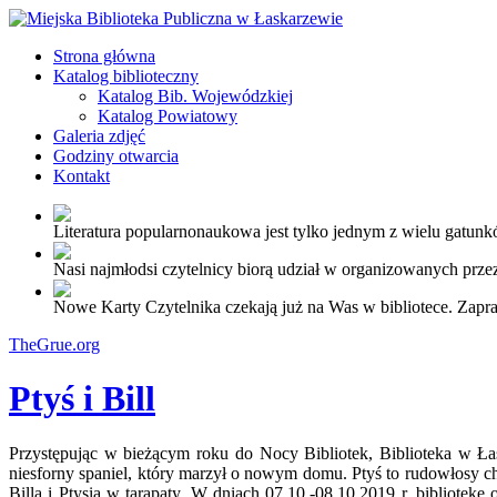
Strona główna
Katalog biblioteczny
Katalog Bib. Wojewódzkiej
Katalog Powiatowy
Galeria zdjęć
Godziny otwarcia
Kontakt
Literatura popularnonaukowa jest tylko jednym z wielu gatunkó
Nasi najmłodsi czytelnicy biorą udział w organizowanych przez
Nowe Karty Czytelnika czekają już na Was w bibliotece. Zapr
TheGrue.org
Ptyś i Bill
Przystępując w bieżącym roku do Nocy Bibliotek, Biblioteka w Łaska
niesforny spaniel, który marzył o nowym domu. Ptyś to rudowłosy chł
Billa i Ptysia w tarapaty. W dniach 07.10.-08.10.2019 r. bibliote