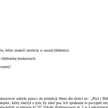
w, które znaleźć możecie w naszej bibliotece.
 bibliotekę konkursach.
aszamy!
rzewie nabyła prawo do projekcji filmu dla dzieci pt.: „Ptyś i Bill
opiec, który marzył o tym, by mieć psa. Ich spotkanie to początek ni
kę odwiedzili uczniowie kl.”0” Szkoły Podstawowej nr 2 w Łaskarzew