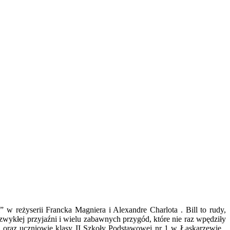
” w reżyserii Francka Magniera i Alexandre Charlota . Bill to rudy,
ezwykłej przyjaźni i wielu zabawnych przygód, które nie raz wpędziły
ie oraz uczniowie klasy II Szkoły Podstawowej nr 1 w Łaskarzewie .