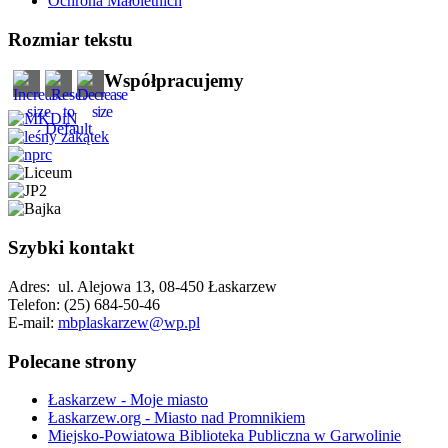
Ochrona Małoletnich
Rozmiar tekstu
Współpracujemy
Szybki kontakt
Adres: ul. Alejowa 13, 08-450 Łaskarzew
Telefon: (25) 684-50-46
E-mail:
mbplaskarzew@wp.pl
Polecane strony
Łaskarzew - Moje miasto
Łaskarzew.org - Miasto nad Promnikiem
Miejsko-Powiatowa Biblioteka Publiczna w Garwolinie