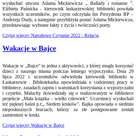
wysłuchać utworu Adama Mickiewicza „ Ballady i romanse ”.
Elżbieta Paśnicka - kierownik łaskarzewskiej biblioteki powitała
wszystkich uczestników, po czym odczytała list Prezydenta RP –
Andrzeja Dudy, a następnie przybliżyła postać Adama Mickiewicza,
przedstawiając wybrane fakty z życia i twórczości poety.
Czytaj więcej: Narodowe Czytanie 2022 - Relacja
Wakacje w Bajce
Wakacje w „Bajce” to jedna z aktywności, z której mogły korzystać
dzieci z naszego miasta podczas letniego wypoczynku. Dnia 29
lipca 2022 r. uczestników odwiedziła kierownik biblioteki w
Łaskarzewie . Bibliotekarka opowiedziała o codziennej pracy w
bibliotece, zasadach zapisu i warunkach korzystania z wypożyczalni
i czytelni. Maluchy dowiedziały się o realizowanym w bibliotece
projekcie „Mała książka – wielki człowiek”. Uczestnicy wysłuchali
też pięknej baśni p.t:„ Siedem kruków”. Bajka opowiada o siedmiu
nieposłusznych braciach, którzy za złe postępowanie zostali
zamienieni w kruki.
Czytaj więcej: Wakacje w Bajce