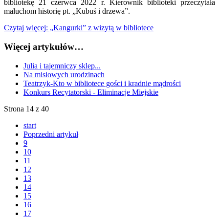
bibliotekę 21 czerwca 2022 r. Kierownik biblioteki przeczytała
maluchom historię pt. „Kubuś i drzewa”.
Czytaj więcej: „Kangurki” z wizytą w bibliotece
Więcej artykułów…
Julia i tajemniczy sklep...
Na misiowych urodzinach
Teatrzyk-Kto w bibliotece gości i kradnie mądrości
Konkurs Recytatorski - Eliminacje Miejskie
Strona 14 z 40
start
Poprzedni artykuł
9
10
11
12
13
14
15
16
17