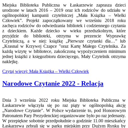
Miejska Biblioteka Publiczna w Łaskarzewie zaprasza dzieci
urodzone w latach 2016 – 2019 oraz ich rodziców do udziału w
ogólnopolskiej kampanii czytelniczej „Mała Książka – Wielki
Człowiek”. Projekt zapoczątkowany we wrześniu 2018 roku
zachęca rodziców do odwiedzania bibliotek i codziennego czytania
z dzieckiem. Każde dziecko w wieku przedszkolnym, które
przyjdzie do biblioteki, otrzyma w prezencie Wyprawkę
Czytelniczą, a w niej: książkę „Pierwsze czytanki dla…” lub
„Krasnal w Krzywej Czapce ”oraz Kartę Małego Czytelnika. Za
każdą wizytę w bibliotece, zakończoną wypożyczeniem minimum
jednej książki z księgozbioru dziecięcego, Mały Czytelnik otrzyma
naklejkę.
Czytaj więcej: Mała Książka – Wielki Człowiek
Narodowe Czytanie 2022 - Relacja
Dnia 3 września 2022 roku Miejska Biblioteka Publiczna w
Łaskarzewie włączyła się po raz piąty w ogólnopolską akcję
„Narodowe Czytanie". W Polsce wydarzenie to, pod Honorowym
Patronatem Pary Prezydenckiej organizowane było po raz jedenasty.
W przepiękne sobotnie przedpołudnie o godzinie 11.00 mieszkańcy
Łaskarzewa zebrali się w parku miejskim przy Dużym Rynku by