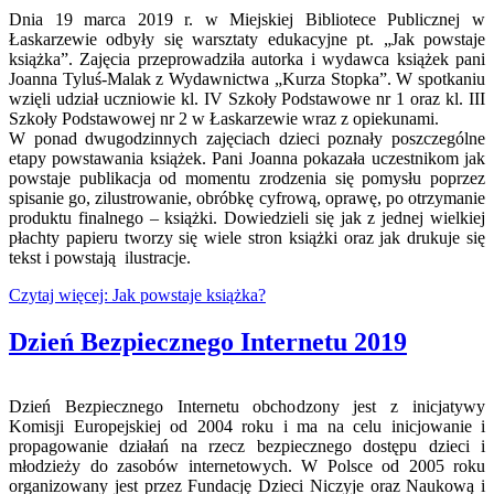
Dnia 19 marca 2019 r. w Miejskiej Bibliotece Publicznej w
Łaskarzewie odbyły się warsztaty edukacyjne pt. „Jak powstaje
książka”. Zajęcia przeprowadziła autorka i wydawca książek pani
Joanna Tyluś-Malak z Wydawnictwa „Kurza Stopka”. W spotkaniu
wzięli udział uczniowie kl. IV Szkoły Podstawowe nr 1 oraz kl. III
Szkoły Podstawowej nr 2 w Łaskarzewie wraz z opiekunami.
W ponad dwugodzinnych zajęciach dzieci poznały poszczególne
etapy powstawania książek. Pani Joanna pokazała uczestnikom jak
powstaje publikacja od momentu zrodzenia się pomysłu poprzez
spisanie go, zilustrowanie, obróbkę cyfrową, oprawę, po otrzymanie
produktu finalnego – książki. Dowiedzieli się jak z jednej wielkiej
płachty papieru tworzy się wiele stron książki oraz jak drukuje się
tekst i powstają ilustracje.
Czytaj więcej: Jak powstaje książka?
Dzień Bezpiecznego Internetu 2019
Dzień Bezpiecznego Internetu obchodzony jest z inicjatywy
Komisji Europejskiej od 2004 roku i ma na celu inicjowanie i
propagowanie działań na rzecz bezpiecznego dostępu dzieci i
młodzieży do zasobów internetowych. W Polsce od 2005 roku
organizowany jest przez Fundację Dzieci Niczyje oraz Naukową i