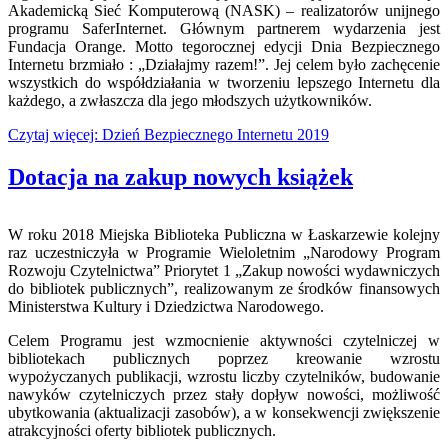
Akademicką Sieć Komputerową (NASK) – realizatorów unijnego
programu SaferInternet. Głównym partnerem wydarzenia jest
Fundacja Orange. Motto tegorocznej edycji Dnia Bezpiecznego
Internetu brzmiało : „Działajmy razem!”. Jej celem było zachęcenie
wszystkich do współdziałania w tworzeniu lepszego Internetu dla
każdego, a zwłaszcza dla jego młodszych użytkowników.
Czytaj więcej: Dzień Bezpiecznego Internetu 2019
Dotacja na zakup nowych książek
W roku 2018 Miejska Biblioteka Publiczna w Łaskarzewie kolejny
raz uczestniczyła w Programie Wieloletnim „Narodowy Program
Rozwoju Czytelnictwa” Priorytet 1 „Zakup nowości wydawniczych
do bibliotek publicznych”, realizowanym ze środków finansowych
Ministerstwa Kultury i Dziedzictwa Narodowego.
Celem Programu jest wzmocnienie aktywności czytelniczej w
bibliotekach publicznych poprzez kreowanie wzrostu
wypożyczanych publikacji, wzrostu liczby czytelników, budowanie
nawyków czytelniczych przez stały dopływ nowości, możliwość
ubytkowania (aktualizacji zasobów), a w konsekwencji zwiększenie
atrakcyjności oferty bibliotek publicznych.