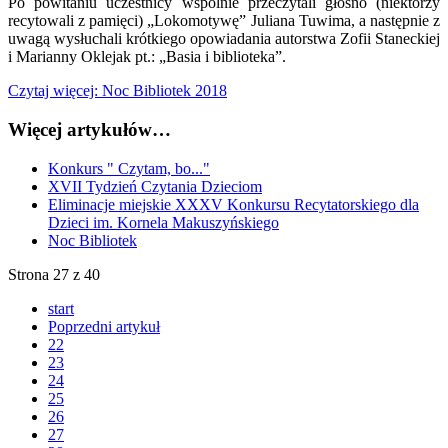
Po powitaniu uczestnicy wspólnie przeczytali głośno (niektórzy
recytowali z pamięci) „Lokomotywę” Juliana Tuwima, a następnie z
uwagą wysłuchali krótkiego opowiadania autorstwa Zofii Staneckiej
i Marianny Oklejak pt.: „Basia i biblioteka”.
Czytaj więcej: Noc Bibliotek 2018
Więcej artykułów…
Konkurs " Czytam, bo..."
XVII Tydzień Czytania Dzieciom
Eliminacje miejskie XXXV Konkursu Recytatorskiego dla
Dzieci im. Kornela Makuszyńskiego
Noc Bibliotek
Strona 27 z 40
start
Poprzedni artykuł
22
23
24
25
26
27