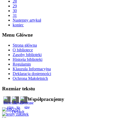
28
29
30
31
Następny artykuł
koniec
Menu Główne
Strona główna
O bibliotece
Zasoby biblioteki
Historia biblioteki
Regulamin
Klauzula Informacyjna
Deklaracja dostępności
Ochrona Małoletnich
Rozmiar tekstu
Współpracujemy