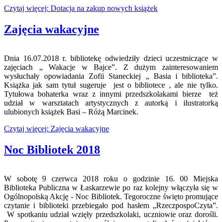
Czytaj więcej: Dotacja na zakup nowych książek
Zajęcia wakacyjne
Dnia 16.07.2018 r. bibliotekę odwiedziły dzieci uczestniczące w
zajęciach „ Wakacje w Bajce”. Z dużym zainteresowaniem
wysłuchały opowiadania Zofii Staneckiej „ Basia i biblioteka”.
Książka jak sam tytuł sugeruje jest o bibliotece , ale nie tylko.
Tytułowa bohaterka wraz z innymi przedszkolakami bierze też
udział w warsztatach artystycznych z autorką i ilustratorką
ulubionych książek Basi – Różą Marcinek.
Czytaj więcej: Zajęcia wakacyjne
Noc Bibliotek 2018
W sobotę 9 czerwca 2018 roku o godzinie 16. 00 Miejska
Biblioteka Publiczna w Łaskarzewie po raz kolejny włączyła się w
Ogólnopolską Akcję - Noc Bibliotek. Tegoroczne święto promujące
czytanie i biblioteki przebiegało pod hasłem „RzeczpospoCzyta”.
W spotkaniu udział wzięły przedszkolaki, uczniowie oraz dorośli.